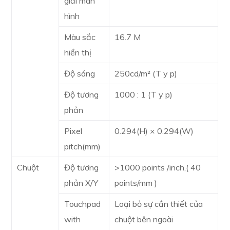
giải màn
hình
Màu sắc
16.7 M
hiển thị
Độ sáng
250cd/m² (T y p)
Độ tương
1000 : 1 (T y p)
phản
Pixel
0.294(H) × 0.294(W)
pitch(mm)
Chuột
Độ tương
>1000 points /inch,( 40
phản X/Y
points/mm )
Touchpad
Loại bỏ sự cần thiết của
with
chuột bên ngoài