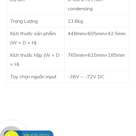
condensing
Trọng Lượng
13.6kg
Kích thước sản phẩm
448mm×605mm×42.5mm
(W × D × H)
Kích thước hộp (W × D
765mm×615mm×185mm
× H)
Tùy chọn nguồn input
-36V ~ -72V DC
098 676 0010