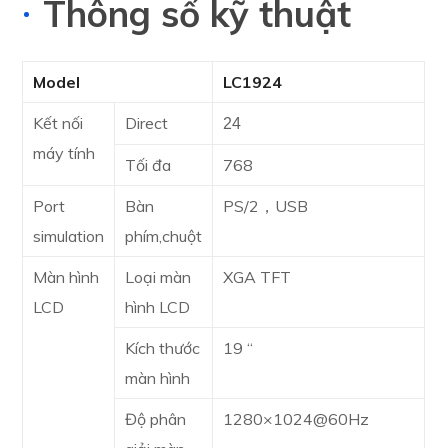
Thông số kỹ thuật
Model
LC1924
Kết nối
Direct
24
máy tính
Tối đa
768
Port
Bàn
PS/2，USB
simulation
phím,chuột
Màn hình
Loại màn
XGA TFT
LCD
hình LCD
Kích thước
19 “
màn hình
Độ phân
1280×1024@60Hz