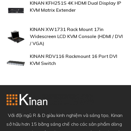
KINAN KFH251S 4K HDMI Dual Display IP
KVM Matrix Extender
KINAN XW1731 Rack Mount 17in
Widescreen LCD KVM Console (HDMI / DVI
/ VGA)
KINAN RDV116 Rackmount 16 Port DVI
KVM Switch
Với đội ngũ R & D giàu kinh nghiệm và sáng tạo, Kinan
sở hữu hơn 15 bằng sáng chế cho các sản phẩm dòng